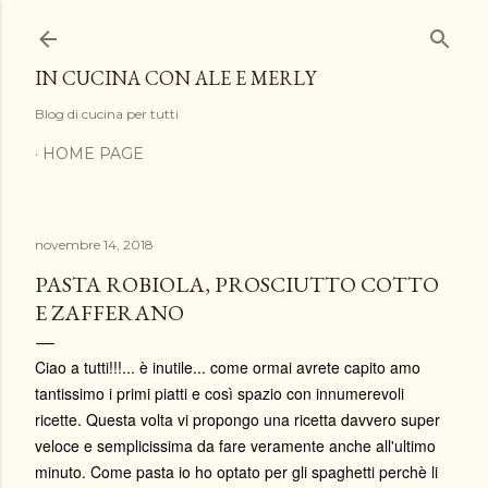
Passa ai contenuti principali
IN CUCINA CON ALE E MERLY
Blog di cucina per tutti
HOME PAGE
novembre 14, 2018
PASTA ROBIOLA, PROSCIUTTO COTTO
E ZAFFERANO
Ciao a tutti!!!... è inutile... come ormai avrete capito amo
tantissimo i primi piatti e così spazio con innumerevoli
ricette. Questa volta vi propongo una ricetta davvero super
veloce e semplicissima da fare veramente anche all'ultimo
minuto. Come pasta io ho optato per gli spaghetti perchè li