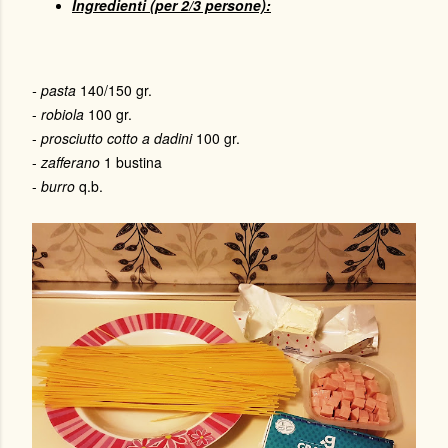
Ingredienti (per 2/3 persone):
- pasta
140/150 gr.
-
robiola
100 gr.
-
prosciutto cotto a dadini
100 gr.
-
zafferano
1 bustina
-
burro
q.b.