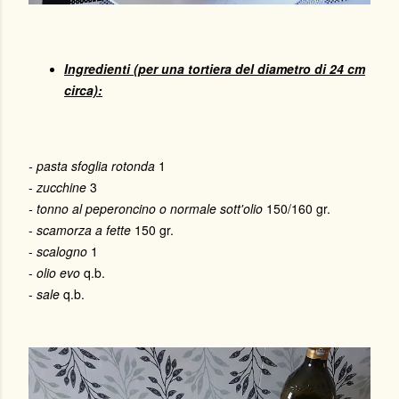
Ingredienti (per una tortiera del diametro di 24 cm
circa):
- pasta sfoglia rotonda
1
-
zucchine
3
- tonno al peperoncino o normale sott'olio
150/160 gr.
-
scamorza a fette
150 gr.
-
scalogno
1
-
olio evo
q.b.
-
sale
q.b.