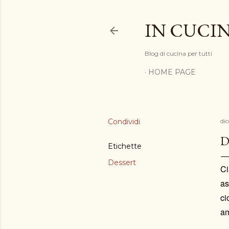
IN CUCIN
Blog di cucina per tutti
HOME PAGE
Condividi
di
D
Etichette
Dessert
Ci
as
ci
am