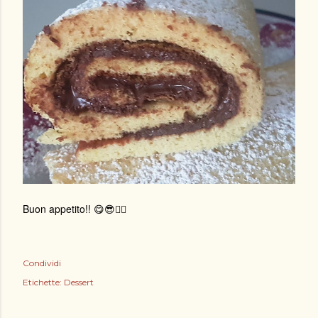
Buon appetito!! 😋😎🙋‍♀️
Condividi
Etichette:
Dessert