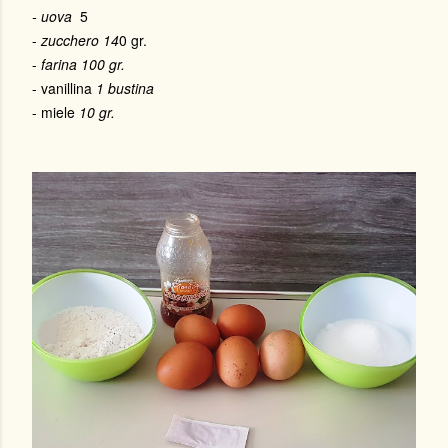
- uova
5
-
zucchero 14
0 gr.
-
farina
100 gr.
- vanillina
1 bustina
- miele
10 gr.