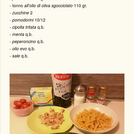
- tonno
all'olio di oliva sgocciolato
110 gr.
-
zucchine
2
-
pomodorini
10/12
-
cipolla tritata
q.b.
-
menta
q.b.
-
peperoncino
q.b.
-
olio evo
q.b.
-
sale
q.b.